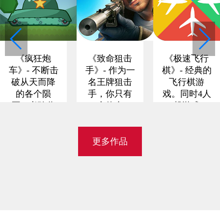
《疯狂炮
《致命狙击
《极速飞行
车》- 不断击
手》- 作为一
棋》- 经典的
破从天而降
名王牌狙击
飞行棋游
的各个陨
手，你只有
戏。同时4人
石。考验你
一个使命，
一起游戏。
的控制力的
就是消灭所
全新的2v2玩
时候到了
有的敌人，
法，让你完
完成一个个
全停不下来
更多作品
不可能的任
务